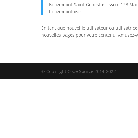
Bouzemont-Saint-Genest-et-Isson, 123 Mac
bouzemontoise.
En tant que nouvel·le utilisateur ou utilisatr
nouvelles pages pour votre contenu. Amusez-v
© Copyright Code Source 2014-2022